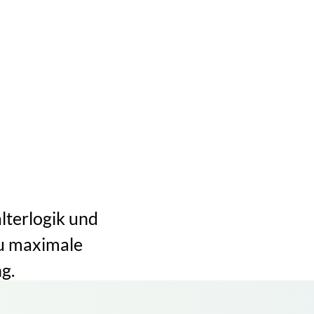
lterlogik und
u maximale
g.