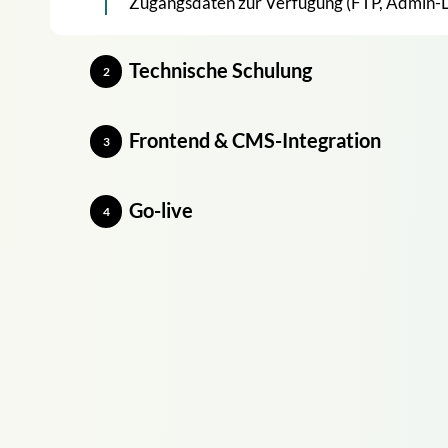
Zugangsdaten zur Verfügung (FTP, Admin-L
Technische Schulung
2
Frontend & CMS-Integration
3
Go-live
4