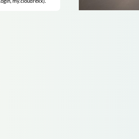
ogin, my.cloudrexx).